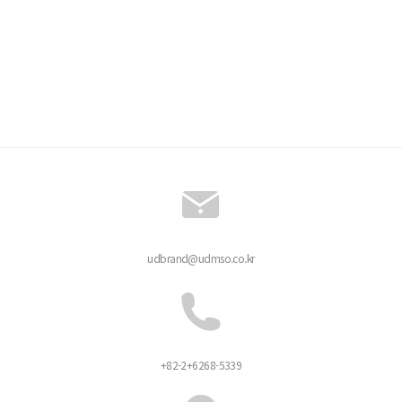
udbrand@udmso.co.kr
+82-2+6268-5339