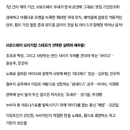
7년 간의 제작 기간, 브로드웨이 무대가 한국 공연에 그대로! 셋업 기간만 6주!
섬세하고 아름다운 조명을 비롯한 화려한 무대 장치, 배역들에 알맞은 역동적인
안무, 팝의 거장 엘튼 존과 뮤지컬 음악의 전설 팀 라이스가 함께한 뛰어난 음악!
브로드웨이 오리지컬 스태프가 선택한 실력파 배우들!
조국과 백성, 그리고 사랑하는 연인 사이의 무게를 견뎌야 하는 '아이다' -
윤공주, 장은아
노예로 끌려온 아이다와 운명적 사랑에 빠진 '라다메스' 장군 - 김우형, 민우혁
철부지 공주에서 이집트 여왕으로 성장하는 '암네리스' 공주 - 아이비, 이정화
권력에 눈이 멀어 무슨 일이든 저지르는 '조세르' - 성기윤, 박성환
누비아 왕 아모나스로를 탈옥시키기 위해 아이다를 돕는 충신 '메렙' - 강은일
이집트인의 강인함, 누비아인의 처절한 한을 노래로, 몸으로 표현하는 최고
기량의 앙상블