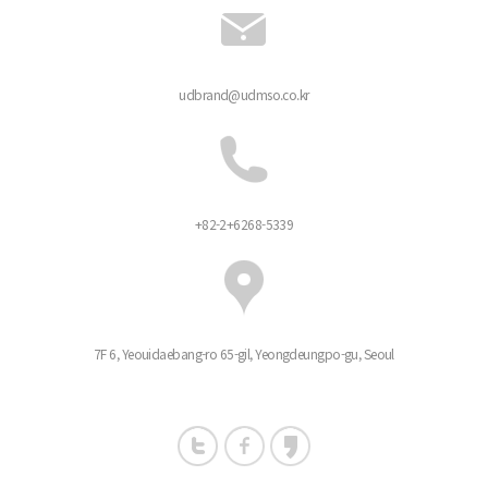
udbrand@udmso.co.kr
+82-2+6268-5339
7F 6, Yeouidaebang-ro 65-gil, Yeongdeungpo-gu, Seoul